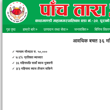
»
»
»
गृह पृष्ठ
हाम्रो बारे
उत्पादन तथा सेवा
जनशक्ति
बित्तिय विवर
आवधिक बचत ३६ मह
न्यनतम मौज्दात रु. ५०,०००
७.६% प्रतिशत ब्याजदर
३६ महिनापछि सावाँ ब्याज भुक्तानी
३/३ महिनामा ब्याज लैजान सकिने